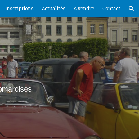
Inscriptions
Actualités
A vendre
Contact
ion
omaroises