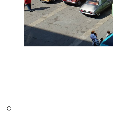
Page
Google Sites
Report abuse