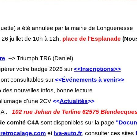
nguette) a été annulée par la mairie de Longuenesse
6 juillet de 10h à 12h,
place de l'Esplanade
(Nous
re
--> Triumph TR6 (Daniel)
cupérer votre badge 2026 sur
<<Inscriptions>>
ont consultables sur
<<Événements à venir>>
 des nouvelles infos,
bonne lecture
l'allumage d'une 2CV
<<
Actualités
>>
C4A :
102 rue Jehan de Terline 62575 Blendecque
de comité C4A
sont disponibles sur la page
"
Docum
s
retrocalage.com
et
lva-auto.fr
, consulter ces sites