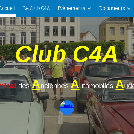
Accueil
Le Club C4A
Evénements
Documents
ip to main content
Skip to navigat
Club C4A
A
A
A
mical
des
nciennes
utomobiles
ud