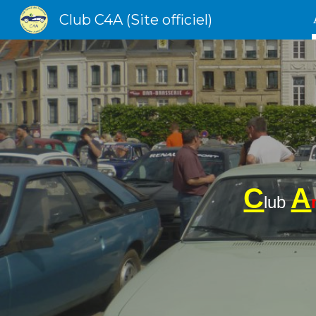
Club C4A (Site officiel)
Sk
C
A
lub